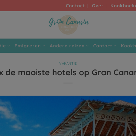
Contact
Over
Kookboek
tie
Emigreren
Andere reizen
Contact
Kook
VAKANTIE
x de mooiste hotels op Gran Cana