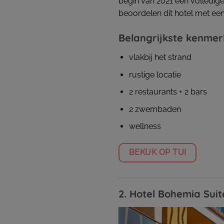
begin van 2021 een volledige
beoordelen dit hotel met een
Belangrijkste kenme
vlakbij het strand
rustige locatie
2 restaurants + 2 bars
2 zwembaden
wellness
BEKIJK OP TUI
2. Hotel Bohemia S