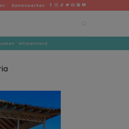
en
Samenwerken
boeken
Winkelmand
ria