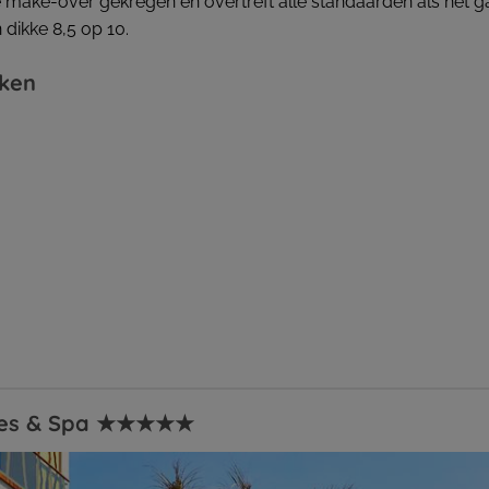
 make-over gekregen en overtreft alle standaarden als het g
 dikke 8,5 op 10.
rken
uites & Spa ★★★★★