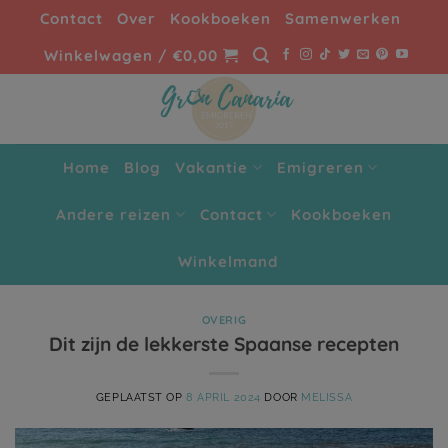
Ga
Contact
Over
Kookboeken
Samenwerken
naar
Winkelwagen /
€
0,00
inhoud
Home
Blog
Vakantie
Emigreren
Andere reizen
Contact
Kookboeken
Winkelmand
OVERIG
Dit zijn de lekkerste Spaanse recepten
GEPLAATST OP
8 APRIL 2024
DOOR
MELISSA