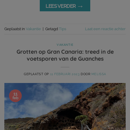
→
LEES VERDER
Geplaatst in
Vakantie
|
Getagd
Tips
Laat een reactie achter
VAKANTIE
Grotten op Gran Canaria: treed in de
voetsporen van de Guanches
GEPLAATST OP
11 FEBRUARI 2023
DOOR
MELISSA
11
feb