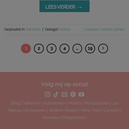
→
LEES VERDER
Geplaatst in
Vakantie
|
Getagd
Hotels
Laat een reactie achter
1
2
3
4
…
19
Volg mij op social
Blog
|
Vakantie
|
Activiteiten
|
Hotels
|
Restaurants
|
Las
Palmas
|
Emigreren
|
Andere Reizen
|
New York
|
Londen
|
Amerika
|
Reispartners