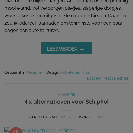
zwembad te blijven hangen. Gran Canaria is een prachtig
mooi eiland, vol verborgen plekjes, slaperige dorpjes,
woeste kusten en uitgestrekte natuurgebieden. Daarom
zou ik iedereen aanraden om tenminste voor een paar
dagen een auto te huren…
→
LEES VERDER
Geplaatst in
Vakantie
|
Getagd
Activiteiten
,
Tips
Laat een reactie achter
VAKANTIE
4 x alternatieven voor Schiphol
GEPLAATST OP
6 JUNI 2022
DOOR
MELISSA
06