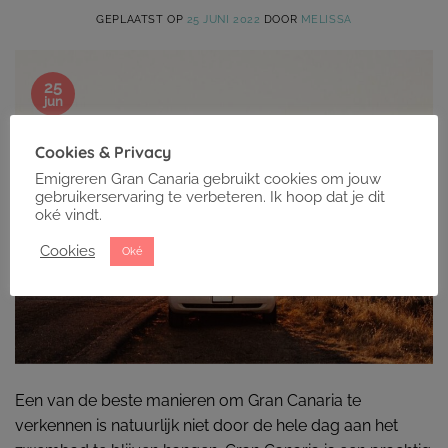
GEPLAATST OP
25 JUNI 2022
DOOR
MELISSA
25
jun
Cookies & Privacy
Emigreren Gran Canaria gebruikt cookies om jouw
gebruikerservaring te verbeteren. Ik hoop dat je dit
oké vindt.
Cookies
Oké
Een van de beste manieren om Gran Canaria te
verkennen is natuurlijk niet door de hele dag aan het