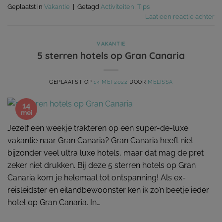
Geplaatst in
Vakantie
|
Getagd
Activiteiten
,
Tips
Laat een reactie achter
VAKANTIE
5 sterren hotels op Gran Canaria
GEPLAATST OP
14 MEI 2022
DOOR
MELISSA
14
mei
Jezelf een weekje trakteren op een super-de-luxe
vakantie naar Gran Canaria? Gran Canaria heeft niet
bijzonder veel ultra luxe hotels, maar dat mag de pret
zeker niet drukken. Bij deze 5 sterren hotels op Gran
Canaria kom je helemaal tot ontspanning! Als ex-
reisleidster en eilandbewoonster ken ik zo’n beetje ieder
hotel op Gran Canaria. In…