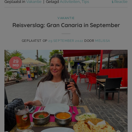
Geplaatst in
Vakantie
|
Getagd
Activiteiten
,
Tips
1
Reactie
VAKANTIE
Reisverslag: Gran Canaria in September
GEPLAATST OP
29 SEPTEMBER 2022
DOOR
MELISSA
29
sep