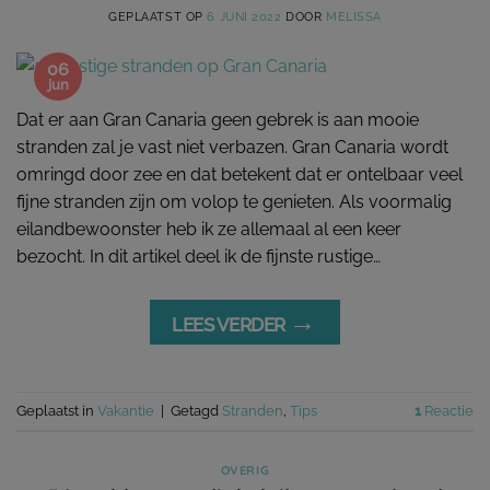
GEPLAATST OP
6 JUNI 2022
DOOR
MELISSA
06
jun
Dat er aan Gran Canaria geen gebrek is aan mooie
stranden zal je vast niet verbazen. Gran Canaria wordt
omringd door zee en dat betekent dat er ontelbaar veel
fijne stranden zijn om volop te genieten. Als voormalig
eilandbewoonster heb ik ze allemaal al een keer
bezocht. In dit artikel deel ik de fijnste rustige…
→
LEES VERDER
Geplaatst in
Vakantie
|
Getagd
Stranden
,
Tips
1
Reactie
OVERIG