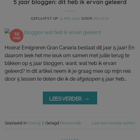
5 jaar bloggen: dit heb ik ervan geleerd
GEPLAATST OP
19 MEI 2022
DOOR
MELISSA
19
mei
Hoera! Emigreren Gran Canaria bestaat dit jaar 5 jaar! En
daarom leek het me leuk om samen met jullie terug te
blikken op 5 jaar bloggen, want: wat heb ik ervan
geleerd? In dit artikel neem ik je graag mee op mijn reis
door 5 lessen te delen die ik de afgelopen 5 jaar heb…
→
LEES VERDER
Geplaatst in
Overig
|
Getagd
Persoonlijk
Laat een reactie achter