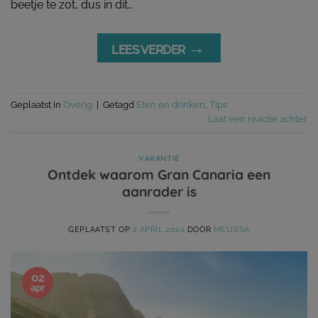
beetje te zot, dus in dit…
→
LEES VERDER
Geplaatst in
Overig
|
Getagd
Eten en drinken
,
Tips
Laat een reactie achter
VAKANTIE
Ontdek waarom Gran Canaria een
aanrader is
GEPLAATST OP
2 APRIL 2024
DOOR
MELISSA
02
apr