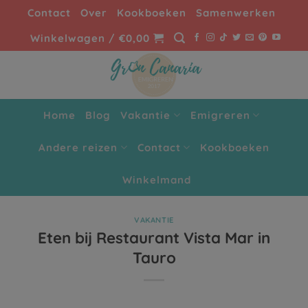
Ga
Contact
Over
Kookboeken
Samenwerken
naar
Winkelwagen /
€
0,00
inhoud
Home
Blog
Vakantie
Emigreren
Andere reizen
Contact
Kookboeken
Winkelmand
VAKANTIE
Eten bij Restaurant Vista Mar in
Tauro