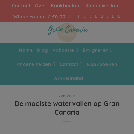
Ga
Contact
Over
Kookboeken
Samenwerken
naar
Winkelwagen /
€
0,00
inhoud
Home
Blog
Vakantie
Emigreren
Andere reizen
Contact
Kookboeken
Winkelmand
VAKANTIE
De mooiste watervallen op Gran
Canaria