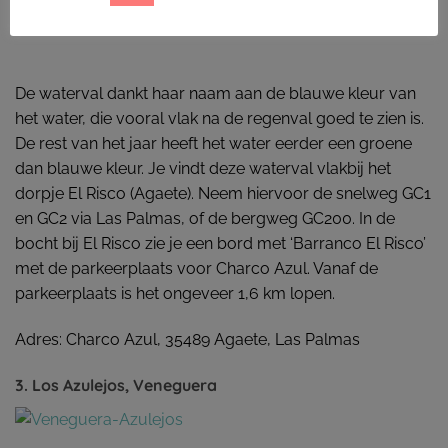
De waterval dankt haar naam aan de blauwe kleur van
het water, die vooral vlak na de regenval goed te zien is.
De rest van het jaar heeft het water eerder een groene
dan blauwe kleur. Je vindt deze waterval vlakbij het
dorpje El Risco (Agaete). Neem hiervoor de snelweg GC1
en GC2 via Las Palmas, of de bergweg GC200. In de
bocht bij El Risco zie je een bord met ‘Barranco El Risco’
met de parkeerplaats voor Charco Azul. Vanaf de
parkeerplaats is het ongeveer 1,6 km lopen.
Adres: Charco Azul, 35489 Agaete, Las Palmas
3. Los Azulejos, Veneguera