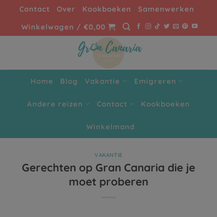
Ga
Contact
Over
Kookboeken
Samenwerken
naar
Winkelwagen /
€
0,00
inhoud
Home
Blog
Vakantie
Emigreren
Andere reizen
Contact
Kookboeken
Winkelmand
VAKANTIE
Gerechten op Gran Canaria die je
moet proberen