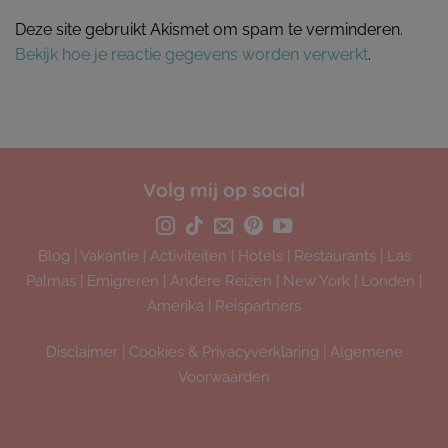
Deze site gebruikt Akismet om spam te verminderen.
Bekijk hoe je reactie gegevens worden verwerkt
.
Volg mij op social
Blog
|
Vakantie
|
Activiteiten
|
Hotels
|
Restaurants
|
Las
Palmas
|
Emigreren
|
Andere Reizen
|
New York
|
Londen
|
Amerika
|
Reispartners
Disclaimer
|
Cookies & Privacyverklaring
|
Algemene
Voorwaarden