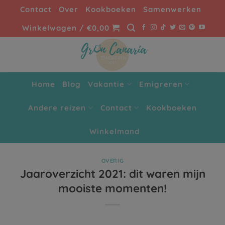
Ga
Contact
Over
Kookboeken
Samenwerken
naar
Winkelwagen /
€
0,00
inhoud
Home
Blog
Vakantie
Emigreren
Andere reizen
Contact
Kookboeken
Winkelmand
OVERIG
Jaaroverzicht 2021: dit waren mijn
mooiste momenten!