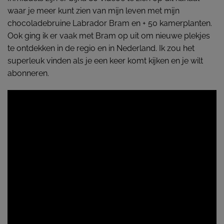
waar je meer kunt zien van mijn leven met mijn
chocoladebruine Labrador Bram en + 50 kamerplanten.
Ook ging ik er vaak met Bram op uit om nieuwe plekjes
te ontdekken in de regio en in Nederland. Ik zou het
superleuk vinden als je een keer komt kijken en je wilt
abonneren.