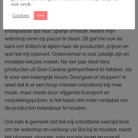
oké vindt.
Kritisch kijken naar mijn webshop
Cookies
Oké
Doordat ik in de zomer onverwachts en voor
onbepaalde tijd naar Spanje afreisde, kwam mijn
webshop even op pauze te staan. Dit gaf me ook de
kans om kritisch te kijken naar de producten, prijzen en
wat het mij oplevert. Ondernemen is ook zakelijk zijn en
moeilijke keuzes maken. Na vier jaar Aloë Vera
producten uit Gran Canaria geïmporteerd te hebben, sta
ik voor een belangrijk keuze. Doorgaan of stoppen? Ik
weet dat ik er een hoop mensen ontzettend blij mee
maak, maar mede door stijgende transport en
verpakkingsprijzen, is het haast niet meer rendabel om
de producten betaalbaar te houden.
Ook heb ik gemerkt dat het mij ontzettend veel tijd kost
om de webshop en verkoop via Bol bij te houden, naast
het bloggen, vloggen, mijn sociale leven en overall