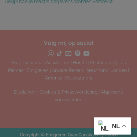
Bekijk hoe je reactie gegevens worden verwerkt
.
Volg mij op social
Blog
|
Vakantie
|
Activiteiten
|
Hotels
|
Restaurants
|
Las
Palmas
|
Emigreren
|
Andere Reizen
|
New York
|
Londen
|
Amerika
|
Reispartners
Disclaimer
|
Cookies & Privacyverklaring
|
Algemene
Voorwaarden
NL
Copyright © Emigreren Gran Canaria 2017 - 2026