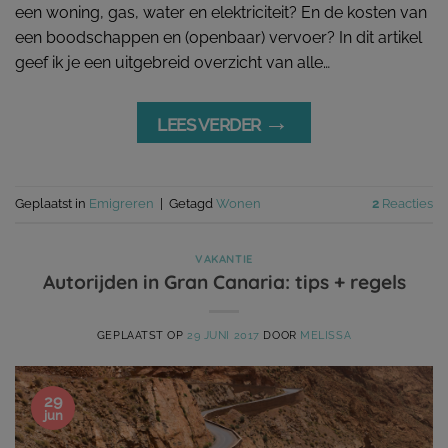
een woning, gas, water en elektriciteit? En de kosten van
een boodschappen en (openbaar) vervoer? In dit artikel
geef ik je een uitgebreid overzicht van alle…
→
LEES VERDER
Geplaatst in
Emigreren
|
Getagd
Wonen
2
Reacties
VAKANTIE
Autorijden in Gran Canaria: tips + regels
GEPLAATST OP
29 JUNI 2017
DOOR
MELISSA
29
jun