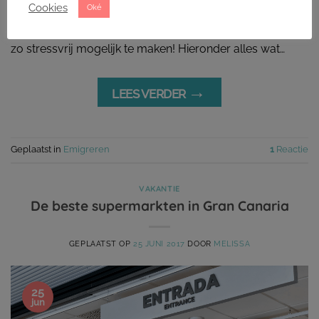
Cookies
Oké
Bram naar Gran Canaria. In dit artikel deel ik mijn
persoonlijke ervaringen en beste tips om jullie emigratie
zo stressvrij mogelijk te maken! Hieronder alles wat…
→
LEES VERDER
Geplaatst in
Emigreren
1
Reactie
VAKANTIE
De beste supermarkten in Gran Canaria
GEPLAATST OP
25 JUNI 2017
DOOR
MELISSA
25
jun