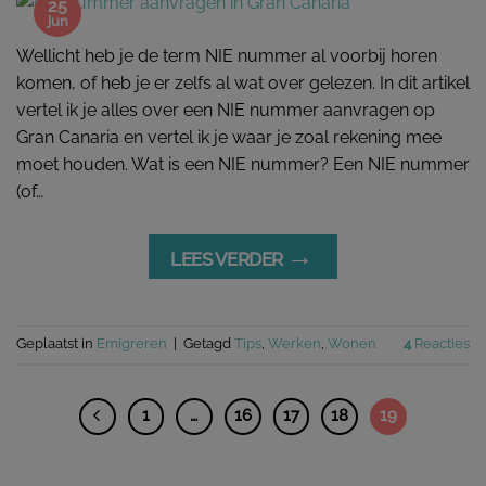
25
jun
Wellicht heb je de term NIE nummer al voorbij horen
komen, of heb je er zelfs al wat over gelezen. In dit artikel
vertel ik je alles over een NIE nummer aanvragen op
Gran Canaria en vertel ik je waar je zoal rekening mee
moet houden. Wat is een NIE nummer? Een NIE nummer
(of…
→
LEES VERDER
Geplaatst in
Emigreren
|
Getagd
Tips
,
Werken
,
Wonen
4
Reacties
1
…
16
17
18
19