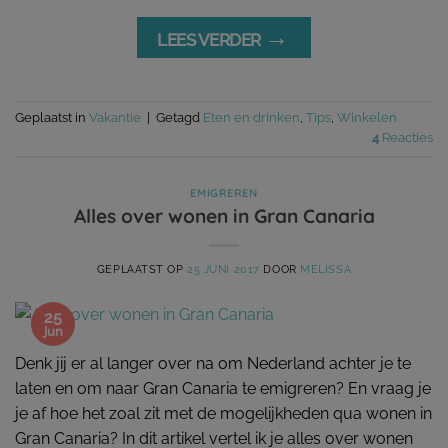
→
LEES VERDER
Geplaatst in
Vakantie
|
Getagd
Eten en drinken
,
Tips
,
Winkelen
4
Reacties
EMIGREREN
Alles over wonen in Gran Canaria
GEPLAATST OP
25 JUNI 2017
DOOR
MELISSA
25
jun
Denk jij er al langer over na om Nederland achter je te
laten en om naar Gran Canaria te emigreren? En vraag je
je af hoe het zoal zit met de mogelijkheden qua wonen in
Gran Canaria? In dit artikel vertel ik je alles over wonen