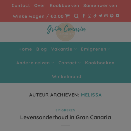
Ga
Contact
Over
Kookboeken
Samenwerken
naar
Winkelwagen /
€
0,00
inhoud
Home
Blog
Vakantie
Emigreren
Andere reizen
Contact
Kookboeken
Winkelmand
AUTEUR ARCHIEVEN:
MELISSA
EMIGREREN
Levensonderhoud in Gran Canaria