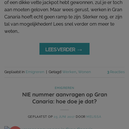
of een dikke vette jackpot hebt gewonnen, zul je er toch
aan moeten geloven. Maar wees gerust, werken in Gran
Canaria hoeft echt geen ramp te zijn. Sterker nog, er zijn
tal van mogelijkheden! Lees snel verder om meer te
weten…
→
LEES VERDER
Geplaatst in
Emigreren
|
Getagd
Werken
,
Wonen
3
Reacties
EMIGREREN
NIE nummer aanvragen op Gran
Canaria: hoe doe je dat?
GEPLAATST OP
25 JUNI 2017
DOOR
MELISSA